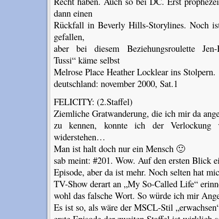
Recht haben. Auch so bei DC. Erst prophezei
dann einen
Rückfall in Beverly Hills-Storylines. Noch i
gefallen,
aber bei diesem Beziehungsroulette Jen-
Tussi“ käme selbst
Melrose Place Heather Locklear ins Stolpern.
deutschland: november 2000, Sat.1
FELICITY: (2.Staffel)
Ziemliche Gratwanderung, die ich mir da ang
zu kennen, konnte ich der Verlockung 
widerstehen…
Man ist halt doch nur ein Mensch 🙂
sab meint: #201. Wow. Auf den ersten Blick 
Episode, aber da ist mehr. Noch selten hat mi
TV-Show derart an „My So-Called Life“ erinner
wohl das falsche Wort. So würde ich mir Angel
Es ist so, als wäre der MSCL-Stil „erwachsen
erste Episode der zweiten Staffel ist wirklich s