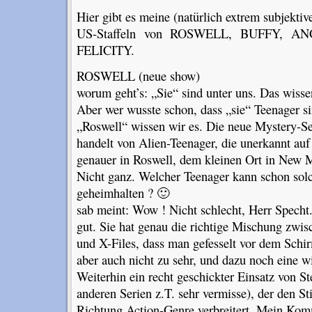
Hier gibt es meine (natürlich extrem subjekti
US-Staffeln von ROSWELL, BUFFY, 
FELICITY.
ROSWELL (neue show)
worum geht’s: „Sie“ sind unter uns. Das wissen
Aber wer wusste schon, dass „sie“ Teenager s
„Roswell“ wissen wir es. Die neue Mystery-S
handelt von Alien-Teenager, die unerkannt auf
genauer in Roswell, dem kleinen Ort in New 
Nicht ganz. Welcher Teenager kann schon solc
geheimhalten ? 🙂
sab meint: Wow ! Nicht schlecht, Herr Specht
gut. Sie hat genau die richtige Mischung zwi
und X-Files, dass man gefesselt vor dem Schir
aber auch nicht zu sehr, und dazu noch eine wi
Weiterhin ein recht geschickter Einsatz von S
anderen Serien z.T. sehr vermisse), der den Sti
Richtung Action-Genre verbreitert. Mein Kom