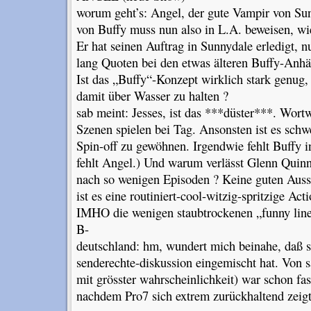
worum geht’s: Angel, der gute Vampir von Su
von Buffy muss nun also in L.A. beweisen, wie 
Er hat seinen Auftrag in Sunnydale erledigt, n
lang Quoten bei den etwas älteren Buffy-Anhä
Ist das „Buffy“-Konzept wirklich stark genug,
damit über Wasser zu halten ?
sab meint: Jesses, ist das ***düster***. Wort
Szenen spielen bei Tag. Ansonsten ist es schwe
Spin-off zu gewöhnen. Irgendwie fehlt Buffy 
fehlt Angel.) Und warum verlässt Glenn Quinn
nach so wenigen Episoden ? Keine guten Auss
ist es eine routiniert-cool-witzig-spritzige A
IMHO die wenigen staubtrockenen „funny line
B-
deutschland: hm, wundert mich beinahe, daß s
senderechte-diskussion eingemischt hat. Von s
mit grösster wahrscheinlichkeit) war schon fa
nachdem Pro7 sich extrem zurückhaltend zeigt