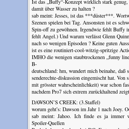
Ist das „Buffy“-Konzept wirklich stark genug,
damit über Wasser zu halten ?
sab meint: Jesses, ist das ***düster***. Wort
Szenen spielen bei Tag. Ansonsten ist es schwe
Spin-off zu gewöhnen. Irgendwie fehlt Buffy 
fehlt Angel.) Und warum verlässt Glenn Quinn
nach so wenigen Episoden ? Keine guten Auss
ist es eine routiniert-cool-witzig-spritzige A
IMHO die wenigen staubtrockenen „funny line
B-
deutschland: hm, wundert mich beinahe, daß s
senderechte-diskussion eingemischt hat. Von s
mit grösster wahrscheinlichkeit) war schon fa
nachdem Pro7 sich extrem zurückhaltend zeigt
DAWSON’S CREEK: (3.Staffel)
worum geht’s: Dawson im Jahr 1 nach Joey. Ode
sab meint: Jahoo. Ich finde es ja immer 
Spoiler-Quellen