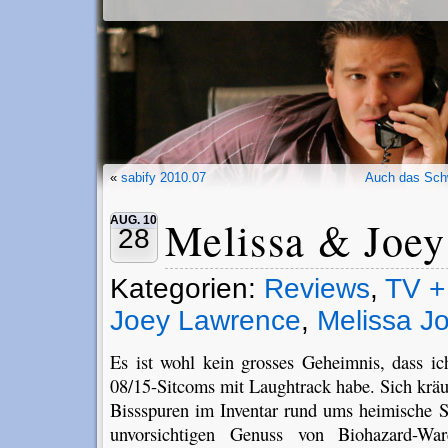
«
sabify 2010.07
Auch das Sch
Melissa & Joey
AUG. 10
28
Kategorien:
Reviews
,
TV +
Joey Lawrence
,
Melissa J
Es ist wohl kein grosses Geheimnis, dass ic
08/15-Sitcoms mit Laughtrack habe. Sich krä
Bissspuren im Inventar rund ums heimische S
unvorsichtigen Genuss von Biohazard-Wa