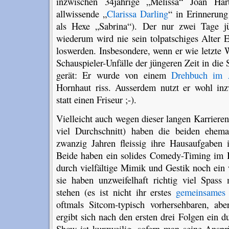
inzwischen 34jährige „Melissa“ Joan Har
allwissende „
Clarissa Darling
“ in Erinnerun
als Hexe „Sabrina“). Der nur zwei Tage j
wiederum wird nie sein tolpatschiges Alter 
loswerden. Insbesondere, wenn er wie letzte 
Schauspieler-Unfälle der jüngeren Zeit in di
gerät: Er wurde von einem
Drehbuch im A
Hornhaut riss. Ausserdem nutzt er wohl in
statt einen Friseur ;-).
Vielleicht auch wegen dieser langen Karriere
viel Durchschnitt) haben die beiden ehema
zwanzig Jahren fleissig ihre Hausaufgaben
Beide haben ein solides Comedy-Timing im B
durch vielfältige Mimik und Gestik noch ein
sie haben unzweifelhaft richtig viel Spas
stehen (es ist nicht ihr erstes
gemeinsames 
oftmals Sitcom-typisch vorhersehbaren, abe
ergibt sich nach den ersten drei Folgen ein d
Show ist kurzweilig, sofern man seine Anspr