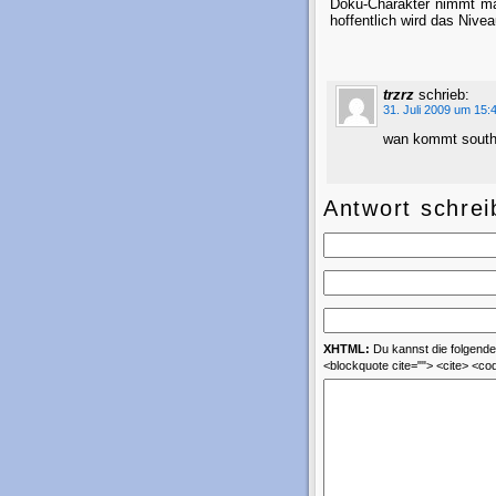
Doku-Charakter nimmt man
hoffentlich wird das Niv
trzrz
schrieb:
31. Juli 2009 um 15:
wan kommt southl
Antwort schrei
XHTML:
Du kannst die folgenden
<blockquote cite=""> <cite> <co