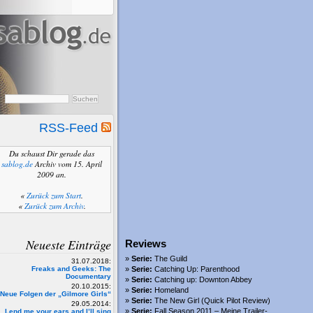
RSS-Feed
Du schaust Dir gerade das
sablog.de
Archiv vom 15. April
2009 an.
«
Zurück zum Start
.
«
Zurück zum Archiv
.
Neueste Einträge
Reviews
Serie:
The Guild
31.07.2018:
Freaks and Geeks: The
Serie:
Catching Up: Parenthood
Documentary
Serie:
Catching up: Downton Abbey
20.10.2015:
Serie:
Homeland
Neue Folgen der „Gilmore Girls“
Serie:
The New Girl (Quick Pilot Review)
29.05.2014:
Serie:
Fall Season 2011 – Meine Trailer-
Lend me your ears and I’ll sing