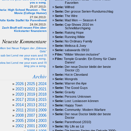
you a song.
Favoriten
25.07.2013:
Serie:
Wilfred
Daria: High School Reunion – The
Serie:
Der grosse Serien-Rundumschlag
Movie (College Humor)
Serie:
The Wire
27.04.2013:
Serie:
Mad Men — Season 4
Volle fünfte Staffel für Parenthood
24.04.2013:
Serie:
Cop-Shows 2010 im
Zach Braff will neuen Film über
Schnelldurchgang
Kickstarter finanzieren
Serie:
Raising Hope
Serie:
Running Wilde
Neueste Kommentare
Serie:
No Ordinary Family
Serie:
Melissa & Joey
llion bei Neue Folgen der „Gilmore
Serie:
sabawards 09/10
Girls“
Film:
"Wilder Westen inclusive"
sab bei Lend me your ears and I’ll
sing you a song.
Film:
Temple Grandin: Ein Emmy für Claire
Danes!
tokra bei Lend me your ears and I’ll
sing you a song.
Serie:
Der neue Doctor bleibt der beste
Doctor (2)
Archiv
Serie:
Hot in Cleveland
Serie:
Mongrels
2026
|
2025
|
2024
Serie:
Warren the Ape
Serie:
The Good Guys
2023
|
2022
|
2021
Serie:
Gravity
2020
|
2019
|
2018
Serie:
Persons Unknown
2017
|
2016
|
2015
Serie:
Lost: Loslassen können
2014
|
2013
|
2012
Serie:
Happy Town
2011
|
2010
|
2009
Serie:
Community: Modern Warfare
Serie:
Der neue Doctor bleibt der beste
2008
|
2007
|
2006
Doctor
2005
|
2004
|
2003
Serie:
Parenthood (2010)
2002
|
2001
|
2000
Serie:
My Life as Liz
Serie:
Die besten Serien der Dekade 2000-