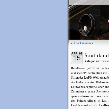
«
The Unusuals
Southland
APR. 09
15
Kategorien:
Revie
Bei diesem „er“-Ersatz rechne
of disbelief“, schließlich so
Sitten der LAPD-Welt eingefü
der Feder von Ann Biderman, 
Leinwand adaptierte, aber au
Zu meiner eigenen Überraschun
spannend inszeniert, in einem 
des Polizei-Alltags in Los
Gesichtsausdruck als Idealbese