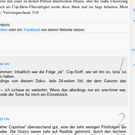
Serie mit einer zu dicken Portion künstlichem Drama, aber die rauhe Umsetzung
 ich als Cop-Show-Übersättigter werde diese Show mal im Auge behalten. Mein
e: Vielversprechend. 7/10
tlicht.
eiben
oder ein
Trackback
von deiner Website setzen.
bu
1
:42 Uhr
immen: Inhaltlich war die Folge „ok“. Cop-Stoff, wie wir ihn so, bzw. so
en haben.
erdings von diesem Doku-, teils 24-esken Stil, der dem Ganzen das
 — ich schaue es weiterhin. Wenn das allerdings nur ein one-timer war,
sode der Serie für mich ein Einzelstück.
2
:53 Uhr
other Copshow“ überraschend gut, eine der sehr wenigen Pilotfolgen die
abe. Die Storys waren sehr auf Realität getrimmt, durch den leichten