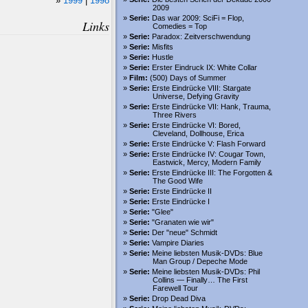
1999
|
1998
2009
Serie:
Das war 2009: SciFi = Flop,
Links
Comedies = Top
Serie:
Paradox: Zeitverschwendung
Serie:
Misfits
Serie:
Hustle
Serie:
Erster Eindruck IX: White Collar
Film:
(500) Days of Summer
Serie:
Erste Eindrücke VIII: Stargate
Universe, Defying Gravity
Serie:
Erste Eindrücke VII: Hank, Trauma,
Three Rivers
Serie:
Erste Eindrücke VI: Bored,
Cleveland, Dollhouse, Erica
Serie:
Erste Eindrücke V: Flash Forward
Serie:
Erste Eindrücke IV: Cougar Town,
Eastwick, Mercy, Modern Family
Serie:
Erste Eindrücke III: The Forgotten &
The Good Wife
Serie:
Erste Eindrücke II
Serie:
Erste Eindrücke I
Serie:
"Glee"
Serie:
"Granaten wie wir"
Serie:
Der "neue" Schmidt
Serie:
Vampire Diaries
Serie:
Meine liebsten Musik-DVDs: Blue
Man Group / Depeche Mode
Serie:
Meine liebsten Musik-DVDs: Phil
Collins — Finally… The First
Farewell Tour
Serie:
Drop Dead Diva