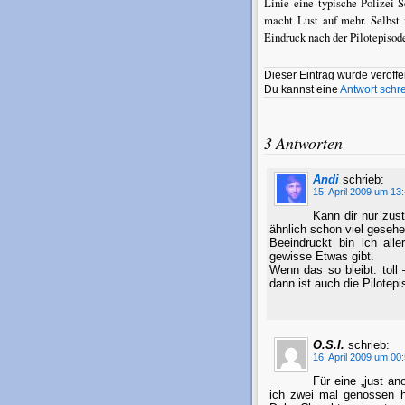
Linie eine typische Polizei-
macht Lust auf mehr. Selbst
Eindruck nach der Pilotepisod
Dieser Eintrag wurde veröffen
Du kannst eine
Antwort schr
3 Antworten
Andi
schrieb:
15. April 2009 um 13
Kann dir nur zust
ähnlich schon viel geseh
Beeindruckt bin ich all
gewisse Etwas gibt.
Wenn das so bleibt: toll
dann ist auch die Pilotepi
O.S.I.
schrieb:
16. April 2009 um 00
Für eine „just an
ich zwei mal genossen h