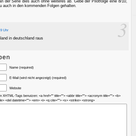
 der Serie dies auch ohne weiteres ab. Gebe der Pilotfolge eine 8/10,
eau auch in den kommenden Folgen gehalten.
3
49 Uhr
and in deutschland raus
ben
Name (required)
E-Mail (wird nicht angezeigt) (required)
Website
 XHTML-Tags benutzen: <a href="" title=""> <abbr title=""> <acronym title=""> <b>
de> <del datetime=""> <em> <i> <q cite=""> <s> <strike> <strong>