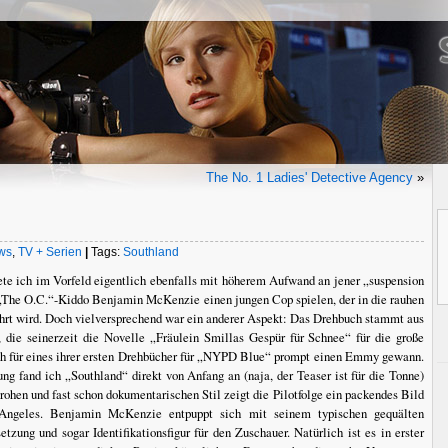
The No. 1 Ladies' Detective Agency
»
ws
,
TV + Serien
|
Tags:
Southland
te ich im Vorfeld eigentlich ebenfalls mit höherem Aufwand an jener „suspension
ll „The O.C.“-Kiddo Benjamin McKenzie einen jungen Cop spielen, der in die rauhen
hrt wird. Doch vielversprechend war ein anderer Aspekt: Das Drehbuch stammt aus
die seinerzeit die Novelle „Fräulein Smillas Gespür für Schnee“ für die große
ch für eines ihrer ersten Drehbücher für „NYPD Blue“ prompt einen Emmy gewann.
g fand ich „Southland“ direkt von Anfang an (naja, der Teaser ist für die Tonne)
rohen und fast schon dokumentarischen Stil zeigt die Pilotfolge ein packendes Bild
 Angeles. Benjamin McKenzie entpuppt sich mit seinem typischen gequälten
tzung und sogar Identifikationsfigur für den Zuschauer. Natürlich ist es in erster