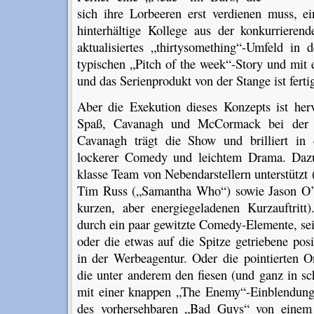
sich ihre Lorbeeren erst verdienen muss, ei
hinterhältige Kollege aus der konkurrieren
aktualisiertes „thirtysomething“-Umfeld in 
typischen „Pitch of the week“-Story und mit
und das Serienprodukt von der Stange ist ferti
Aber die Exekution dieses Konzepts ist herv
Spaß, Cavanagh und McCormack bei der A
Cavanagh trägt die Show und brilliert in 
lockerer Comedy und leichtem Drama. Daz
klasse Team von Nebendarstellern unterstützt
Tim Russ („Samantha Who“) sowie Jason O’
kurzen, aber energiegeladenen Kurzauftritt)
durch ein paar gewitzte Comedy-Elemente, sei
oder die etwas auf die Spitze getriebene posi
in der Werbeagentur. Oder die pointierten O
die unter anderem den fiesen (und ganz in s
mit einer knappen „The Enemy“-Einblendung
des vorhersehbaren „Bad Guys“ von einem b