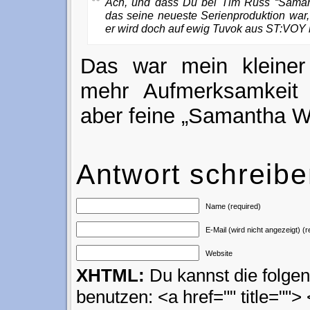
Ach, und dass Du bei Tim Russ “Sama
das seine neueste Serienproduktion war,
er wird doch auf ewig Tuvok aus ST:VOY 
Das war mein kleiner
mehr Aufmerksamkeit 
aber feine „Samantha W
Antwort schreib
Name (required)
E-Mail (wird nicht angezeigt) (r
Website
XHTML:
Du kannst die folg
benutzen: <a href="" title=""> 