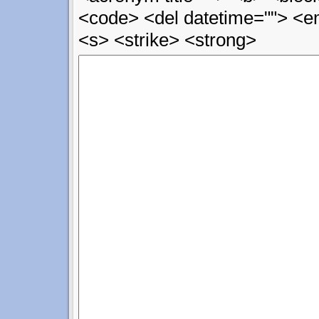
<code> <del datetime=""> <em
<s> <strike> <strong>