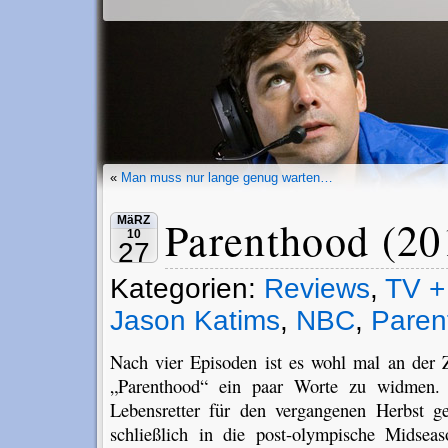
«
Man muss nur lange genug warten…
Parenthood (20
MäRZ
10
27
Kategorien:
Reviews
,
TV +
Jason Katims
,
NBC
,
Paren
Nach vier Episoden ist es wohl mal an der
„Parenthood“ ein paar Worte zu widmen. 
Lebensretter für den vergangenen Herbst gep
schließlich in die post-olympische Midse