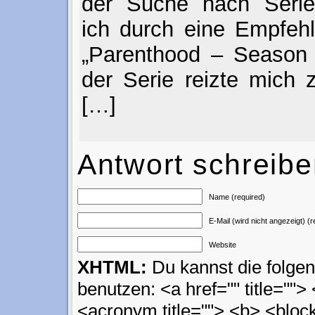
der Suche nach Serie
ich durch eine Empfeh
„Parenthood – Season 
der Serie reizte mich 
[…]
Antwort schreib
Name (required)
E-Mail (wird nicht angezeigt) (r
Website
XHTML:
Du kannst die folg
benutzen: <a href="" title=""> 
<acronym title=""> <b> <block