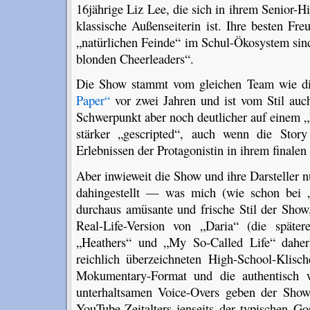
16jährige Liz Lee, die sich in ihrem Senior-H
klassische Außenseiterin ist. Ihre besten Fr
„natürlichen Feinde“ im Schul-Ökosystem sin
blonden Cheerleaders“.
Die Show stammt vom gleichen Team wie d
Paper“
vor zwei Jahren und ist vom Stil auch
Schwerpunkt aber noch deutlicher auf einem 
stärker „gescripted“, auch wenn die Story
Erlebnissen der Protagonistin in ihrem finalen
Aber inwieweit die Show und ihre Darsteller nu
dahingestellt — was mich (wie schon bei „
durchaus amüsante und frische Stil der Show
Real-Life-Version von „Daria“ (die später
„Heathers“ und „My So-Called Life“ daher
reichlich überzeichneten High-School-Klisc
Mokumentary-Format und die authentisch w
unterhaltsamen Voice-Overs geben der Sho
YouTube-Zeitalters jenseits der typischen Go