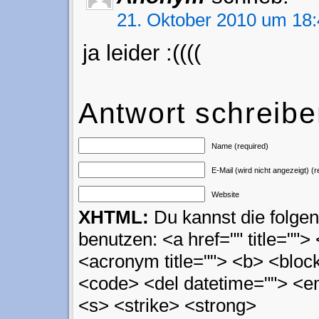
21. Oktober 2010 um 18:
ja leider :((((
Antwort schreib
Name (required)
E-Mail (wird nicht angezeigt) (r
Website
XHTML:
Du kannst die folg
benutzen: <a href="" title=""> 
<acronym title=""> <b> <block
<code> <del datetime=""> <em
<s> <strike> <strong>