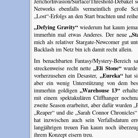
Jericho/Invasion/Surface/Threshold-Debakel s
Networks ebenfalls vermeintlich große Sc
„Lost“-Erfolgs an den Start brachten und reihe
„Defying Gravity“
wiederum hat kaum jema
„St
immerhin mal etwas Anderes. Der neue
mich als relativer Stargate-Newcomer gut unt
Backlash im Netz bin ich damit recht allein.
Im benachbarten Fantasy/Mystery-Bereich sa
„Eli Stone“
streckenweise recht nette
wurde 
„Eureka“
vorherzusehen ein Desaster,
hat si
aber ein wenig Unterstützung von dem beste
„Warehouse 13“
immerhin goldigen
erhalt
mit einem spektakulären Cliffhanger nochma
zweite Season erarbeitet, aber dafür wurden „
„Reaper“ und die „Sarah Connor Chronicles“ 
hat inzwischen auch sein Verfallsdatum er
langjährigen treuen Fan kaum noch überzeu
ihrem Konzept eisern treu.