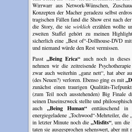
Wirrwarr aus Network-Wünschen, Zuschaue
Konzepten der Macher geradezu selbst erdros
tragischen Fällen fand die Show erst nach de
die Story, die sie
wirklich
erzählen wollte un
zweiten Staffel gehört zu meinen Highlig
sicherlich eine „Best of“-Dollhouse-DVD mit
und niemand würde den Rest vermissen.
„Being Erica“
Passt
auch noch in dieses 
nehmen wir die zeitreisende Psychotherapi
zwar auch weiterhin „ganz nett“, hat aber a
„D
(des Neuen?) verloren. Ebenso ging es mit
zunächst einen traurigen Qualitäts-Tiefpunk
(zum Teil noch ausstehenden) Big Finale d
seinen Daseinszweck stellte und philosophis
„Being Human“
auch
enttäuschend in S
energiegeladene „Tochwood“-Mehrteiler, die 
„Misfits“
in letzter Minute noch die
, um die 
taten sie ausgesprochen sehenswert, aber mit 