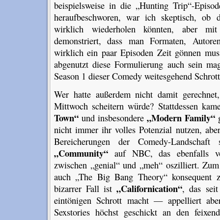
beispielsweise in die „Hunting Trip“-Epis
heraufbeschworen, war ich skeptisch, ob d
wirklich wiederholen könnten, aber mit
demonstriert, dass man Formaten, Autore
wirklich ein paar Episoden Zeit gönnen mus
abgenutzt diese Formulierung auch sein ma
Season 1 dieser Comedy weitesgehend Schrott
Wer hatte außerdem nicht damit gerechnet
Mittwoch scheitern würde? Stattdessen ka
Town“
„Modern Family“
und insbesondere
g
nicht immer ihr volles Potenzial nutzen, a
Bereicherungen der Comedy-Landschaf
„Community“
auf NBC, das ebenfalls vo
zwischen „genial“ und „meh“ oszilliert. Zum
auch „The Big Bang Theory“ konsequent z
„Californication“
bizarrer Fall ist
, das seit
eintönigen Schrott macht — appelliert abe
Sexstories höchst geschickt an den feixen