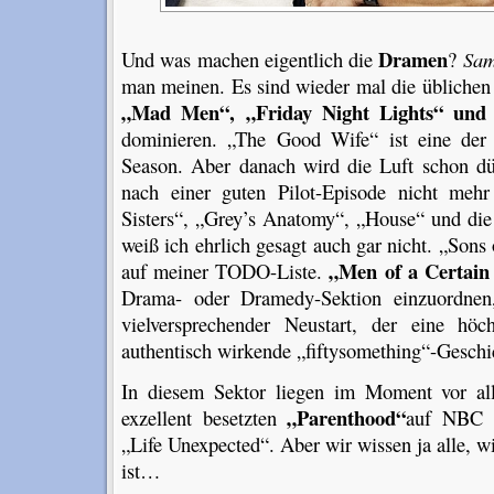
Dramen
Und was machen eigentlich die
?
Sam
man meinen. Es sind wieder mal die üblichen
„Mad Men“, „Friday Night Lights“ und
dominieren. „The Good Wife“ ist eine der 
Season. Aber danach wird die Luft schon d
nach einer guten Pilot-Episode nicht meh
Sisters“, „Grey’s Anatomy“, „House“ und di
weiß ich ehrlich gesagt auch gar nicht. „Sons 
„Men of a Certain
auf meiner TODO-Liste.
Drama- oder Dramedy-Sektion einzuordnen,
vielversprechender Neustart, der eine höc
authentisch wirkende „fiftysomething“-Geschic
In diesem Sektor liegen im Moment vor a
„Parenthood“
exzellent besetzten
auf NBC 
„Life Unexpected“. Aber wir wissen ja alle, 
ist…