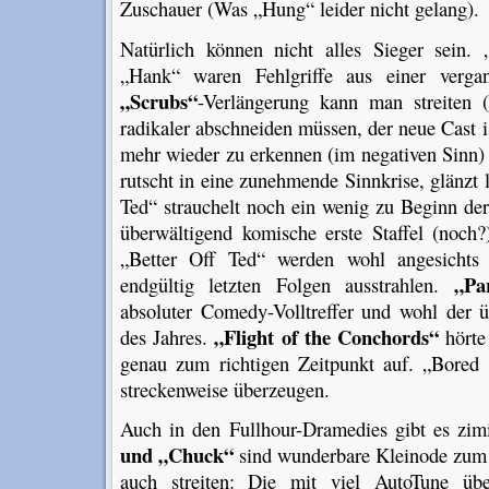
Zuschauer (Was „Hung“ leider nicht gelang).
Natürlich können nicht alles Sieger sein.
„Hank“ waren Fehlgriffe aus einer verga
„Scrubs“
-Verlängerung kann man streiten (
radikaler abschneiden müssen, der neue Cast is
mehr wieder zu erkennen (im negativen Sinn
rutscht in eine zunehmende Sinnkrise, glänzt l
Ted“ strauchelt noch ein wenig zu Beginn de
überwältigend komische erste Staffel (noch?
„Better Off Ted“ werden wohl angesichts
„Pa
endgültig letzten Folgen ausstrahlen.
absoluter Comedy-Volltreffer und wohl der 
„Flight of the Conchords“
des Jahres.
hörte 
genau zum richtigen Zeitpunkt auf. „Bored
streckenweise überzeugen.
Auch in den Fullhour-Dramedies gibt es zim
und „Chuck“
sind wunderbare Kleinode zum
auch streiten: Die mit viel AutoTune übe