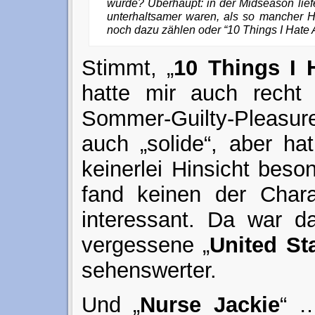
wurde? Überhaupt: in der Midseason lief
unterhaltsamer waren, als so mancher H
noch dazu zählen oder “10 Things I Hate 
Stimmt, „
10 Things I 
hatte mir auch recht 
Sommer-Guilty-Pleasur
auch „solide“, aber ha
keinerlei Hinsicht beso
fand keinen der Chara
interessant. Da war d
vergessene „
United St
sehenswerter.
Und „
Nurse Jackie
“ …