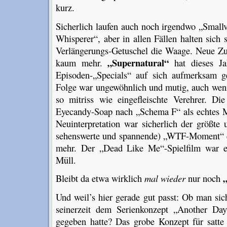
kurz.
Sicherlich laufen auch noch irgendwo „Smallv
Whisperer“, aber in allen Fällen halten sich
Verlängerungs-Getuschel die Waage. Neue Z
„Supernatural“
kaum mehr.
hat dieses Ja
Episoden-„Specials“ auf sich aufmerksam g
Folge war ungewöhnlich und mutig, auch wenn
so mitriss wie eingefleischte Verehrer. Di
Eyecandy-Soap nach „Schema F“ als echtes 
Neuinterpretation war sicherlich der größte
sehenswerte und spannende) „WTF-Moment“ des
mehr. Der „Dead Like Me“-Spielfilm war ei
Müll.
Bleibt da etwa wirklich
mal wieder
nur noch
Und weil’s hier gerade gut passt: Ob man si
seinerzeit dem Serienkonzept „Another Da
gegeben hatte? Das grobe Konzept für satt