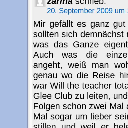
zarina
schrieb:
20. September 2009 um 
Mir gefällt es ganz gu
sollten sich demnächst 
was das Ganze eigentl
Auch was die einzel
angeht, weiß man woh
genau wo die Reise hin
war Will the teacher tot
Glee Club zu leiten, und j
Folgen schon zwei Mal 
Mal sogar um lieber se
stillen und weil er bel