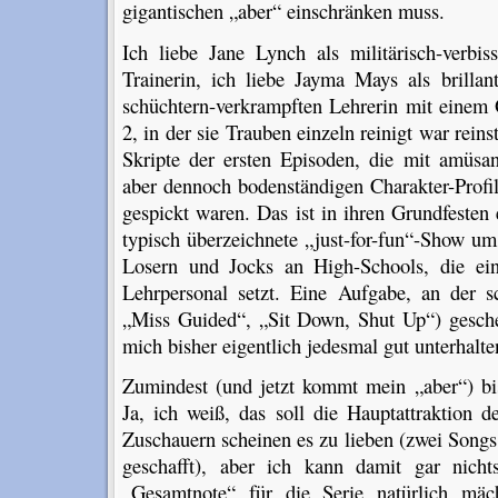
gigantischen „aber“ einschränken muss.
Ich liebe Jane Lynch als militärisch-verb
Trainerin, ich liebe Jayma Mays als brillan
schüchtern-verkrampften Lehrerin mit einem
2, in der sie Trauben einzeln reinigt war rein
Skripte der ersten Episoden, die mit amüsan
aber dennoch bodenständigen Charakter-Profil
gespickt waren. Das ist in ihren Grundfeste
typisch überzeichnete „just-for-fun“-Show um
Losern und Jocks an High-Schools, die ein
Lehrpersonal setzt. Eine Aufgabe, an der s
„Miss Guided“, „Sit Down, Shut Up“) geschei
mich bisher eigentlich jedesmal gut unterhalte
Zumindest (und jetzt kommt mein „aber“) bi
Ja, ich weiß, das soll die Hauptattraktion 
Zuschauern scheinen es zu lieben (zwei Songs
geschafft), aber ich kann damit gar nich
„Gesamtnote“ für die Serie natürlich mäch