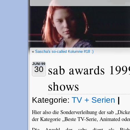
«
Sascha's so-called Kolumne #18 :)
sab awards 1999
JUNI 99
30
shows
Kategorie:
TV + Serien
|
Hier also die Sonderverleihung der sab „Dick
der Kategorie „Beste TV-Serie, Animated ode
Die Anzahl der sabs dient als Rich