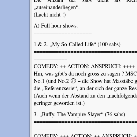
„auseinanderliegen“.
(Lacht nicht !)
A) Full hour shows.
===================
1.& 2. „My So-Called Life“ (100 sabs)
=================================
===========
COMEDY: ++ ACTION: ANSPRUCH: ++++ 
Hm, was gibt’s da noch gross zu sagen ? MSCL
No.1 (und No.2 🙂 – die Show hat Masstäbe ge
die „Referenzserie“, an der sich der ganze R
(Auch wenn der Abstand zu den „nachfolgende
geringer geworden ist.)
3. „Buffy, The Vampire Slayer“ (76 sabs)
=================================
===========
COMEDY: +++ ACTION: ++ ANSPRUCH: +