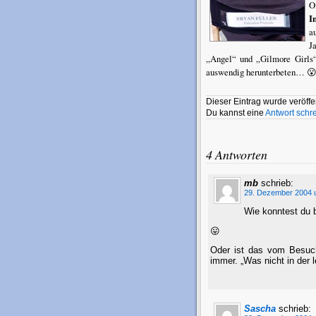
O
I
a
J
„Angel“ und „Gilmore Girls“
auswendig herunterbeten… 
Dieser Eintrag wurde veröffen
Du kannst eine
Antwort schr
4 Antworten
mb
schrieb:
29. Dezember 2004 
Wie konntest du b
😛
Oder ist das vom Besuch
immer. „Was nicht in der
Sascha
schrieb: