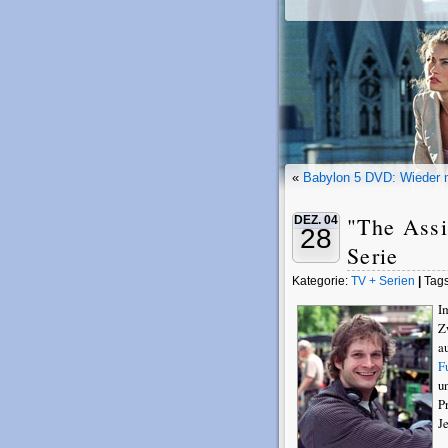
«
Babylon 5 DVD: Wieder 
"The Assi
DEZ. 04
28
Serie
Kategorie:
TV + Serien
|
Tag
I
Z
a
F
u
P
J