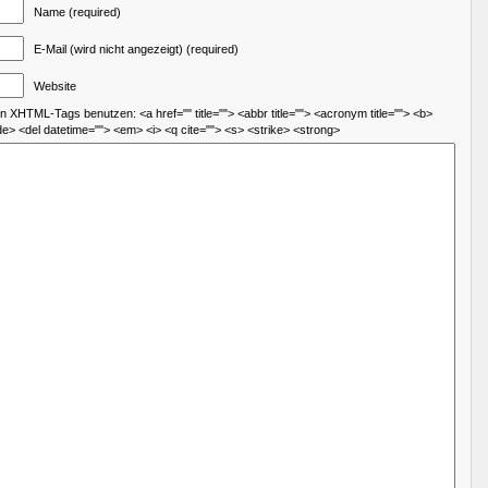
Name (required)
E-Mail (wird nicht angezeigt) (required)
Website
 XHTML-Tags benutzen: <a href="" title=""> <abbr title=""> <acronym title=""> <b>
de> <del datetime=""> <em> <i> <q cite=""> <s> <strike> <strong>