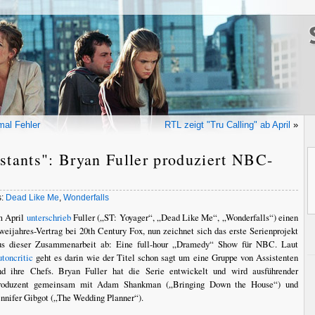
mal Fehler
RTL zeigt "Tru Calling" ab April
»
stants": Bryan Fuller produziert NBC-
s:
Dead Like Me
,
Wonderfalls
m April
unterschrieb
Fuller („ST: Yoyager“, „Dead Like Me“, „Wonderfalls“) einen
weijahres-Vertrag bei 20th Century Fox, nun zeichnet sich das erste Serienprojekt
us dieser Zusammenarbeit ab: Eine full-hour „Dramedy“ Show für NBC. Laut
utoncritic
geht es darin wie der Titel schon sagt um eine Gruppe von Assistenten
nd ihre Chefs. Bryan Fuller hat die Serie entwickelt und wird ausführender
roduzent gemeinsam mit Adam Shankman („Bringing Down the House“) und
ennifer Gibgot („The Wedding Planner“).