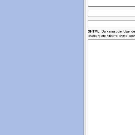
XHTML:
Du kannst die folgenden
<blockquote cite=""> <cite> <co