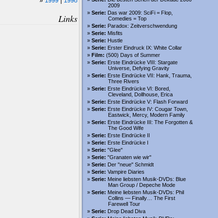
1999
|
1998
2009
Serie:
Das war 2009: SciFi = Flop,
Links
Comedies = Top
Serie:
Paradox: Zeitverschwendung
Serie:
Misfits
Serie:
Hustle
Serie:
Erster Eindruck IX: White Collar
Film:
(500) Days of Summer
Serie:
Erste Eindrücke VIII: Stargate
Universe, Defying Gravity
Serie:
Erste Eindrücke VII: Hank, Trauma,
Three Rivers
Serie:
Erste Eindrücke VI: Bored,
Cleveland, Dollhouse, Erica
Serie:
Erste Eindrücke V: Flash Forward
Serie:
Erste Eindrücke IV: Cougar Town,
Eastwick, Mercy, Modern Family
Serie:
Erste Eindrücke III: The Forgotten &
The Good Wife
Serie:
Erste Eindrücke II
Serie:
Erste Eindrücke I
Serie:
"Glee"
Serie:
"Granaten wie wir"
Serie:
Der "neue" Schmidt
Serie:
Vampire Diaries
Serie:
Meine liebsten Musik-DVDs: Blue
Man Group / Depeche Mode
Serie:
Meine liebsten Musik-DVDs: Phil
Collins — Finally… The First
Farewell Tour
Serie:
Drop Dead Diva