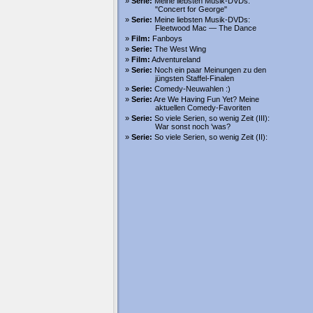
Serie:
Meine liebsten Musik-DVDs:
"Concert for George"
Serie:
Meine liebsten Musik-DVDs:
Fleetwood Mac — The Dance
Film:
Fanboys
Serie:
The West Wing
Film:
Adventureland
Serie:
Noch ein paar Meinungen zu den
jüngsten Staffel-Finalen
Serie:
Comedy-Neuwahlen :)
Serie:
Are We Having Fun Yet? Meine
aktuellen Comedy-Favoriten
Serie:
So viele Serien, so wenig Zeit (III):
War sonst noch 'was?
Serie:
So viele Serien, so wenig Zeit (II):
Finales
Serie:
Better off Ted
Serie:
Cupid
Serie:
Kings
Serie:
Kröd Mändoon
Serie:
The No. 1 Ladies' Detective Agency
Serie:
Southland
Serie:
The Unusuals
Serie:
Harper's Island
Serie:
Battlestar Galactica – Der Tag
danach
Film:
Dead Like Me: Life After Death (2009)
Film:
Down in the Valley (2005)
Film:
Happy-Go-Lucky (2008)
Film:
The Princess Bride (1987)
Serie:
Trust Me
Film:
Better Off Dead… (1985)