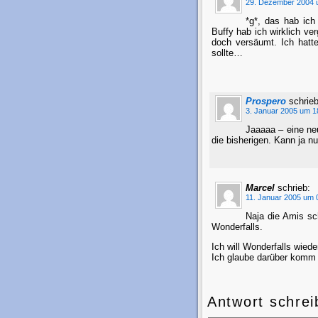
29. Dezember 2004 
*g*, das hab ic
Buffy hab ich wirklich v
doch versäumt. Ich hatt
sollte…
Prospero
schrieb
3. Januar 2005 um 1
Jaaaaa – eine neu
die bisherigen. Kann ja n
Marcel
schrieb:
11. Januar 2005 um 
Naja die Amis sc
Wonderfalls.
Ich will Wonderfalls wiede
Ich glaube darüber komm 
Antwort schrei