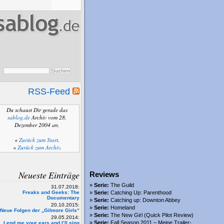
RSS-Feed
Du schaust Dir gerade das
sablog.de
Archiv vom 28.
Dezember 2004 an.
«
Zurück zum Start
.
«
Zurück zum Archiv
.
Neueste Einträge
Reviews
Serie:
The Guild
31.07.2018:
Freaks and Geeks: The
Serie:
Catching Up: Parenthood
Documentary
Serie:
Catching up: Downton Abbey
20.10.2015:
Serie:
Homeland
Neue Folgen der „Gilmore Girls“
Serie:
The New Girl (Quick Pilot Review)
29.05.2014:
Serie:
Fall Season 2011 – Meine Trailer-
Lend me your ears and I’ll sing