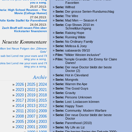
you a song.
Favoriten
25.07.2013:
Serie:
Wilfred
Daria: High School Reunion – The
Serie:
Der grosse Serien-Rundumschlag
Movie (College Humor)
Serie:
The Wire
27.04.2013:
Serie:
Mad Men — Season 4
Volle fünfte Staffel für Parenthood
24.04.2013:
Serie:
Cop-Shows 2010 im
Zach Braff will neuen Film über
Schnelldurchgang
Kickstarter finanzieren
Serie:
Raising Hope
Serie:
Running Wilde
Neueste Kommentare
Serie:
No Ordinary Family
Serie:
Melissa & Joey
llion bei Neue Folgen der „Gilmore
Serie:
sabawards 09/10
Girls“
Film:
"Wilder Westen inclusive"
sab bei Lend me your ears and I’ll
sing you a song.
Film:
Temple Grandin: Ein Emmy für Claire
Danes!
tokra bei Lend me your ears and I’ll
sing you a song.
Serie:
Der neue Doctor bleibt der beste
Doctor (2)
Archiv
Serie:
Hot in Cleveland
Serie:
Mongrels
2026
|
2025
|
2024
Serie:
Warren the Ape
Serie:
The Good Guys
2023
|
2022
|
2021
Serie:
Gravity
2020
|
2019
|
2018
Serie:
Persons Unknown
2017
|
2016
|
2015
Serie:
Lost: Loslassen können
2014
|
2013
|
2012
Serie:
Happy Town
2011
|
2010
|
2009
Serie:
Community: Modern Warfare
Serie:
Der neue Doctor bleibt der beste
2008
|
2007
|
2006
Doctor
2005
|
2004
|
2003
Serie:
Parenthood (2010)
2002
|
2001
|
2000
Serie:
My Life as Liz
Serie:
Die besten Serien der Dekade 2000-