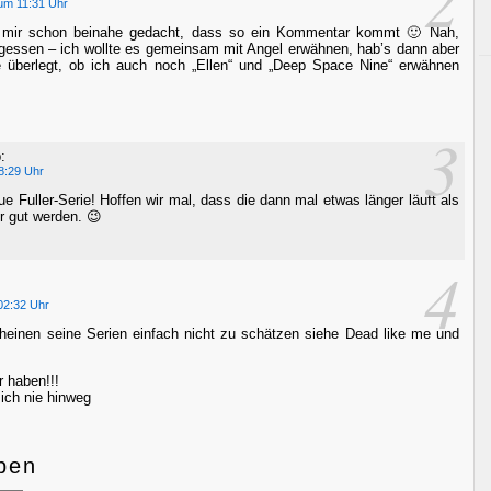
um 11:31 Uhr
h mir schon beinahe gedacht, dass so ein Kommentar kommt 🙂 Nah,
ergessen – ich wollte es gemeinsam mit Angel erwähnen, hab’s dann aber
e überlegt, ob ich auch noch „Ellen“ und „Deep Space Nine“ erwähnen
3
:
8:29 Uhr
e Fuller-Serie! Hoffen wir mal, dass die dann mal etwas länger läuft als
ur gut werden. 😉
4
02:32 Uhr
heinen seine Serien einfach nicht zu schätzen siehe Dead like me und
r haben!!!
ich nie hinweg
ben