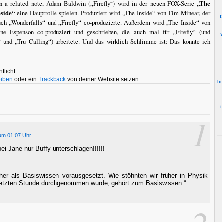
n a related note, Adam Baldwin („Firefly“) wird in der neuen FOX-Serie
„The
nside“
eine Hauptrolle spielen. Produziert wird „The Inside“ von Tim Minear, der
uch „Wonderfalls“ und „Firefly“ co-produzierte. Außerdem wird „The Inside“ von
ane Espenson co-produziert und geschrieben, die auch mal für „Firefly“ (und
 und „Tru Calling“) arbeitete. Und das wirklich Schlimme ist: Das konnte ich

tlicht.
eiben
oder ein
Trackback
von deiner Website setzen.
bu
1
um 01:07 Uhr
ei Jane nur Buffy unterschlagen!!!!!!
er als Basiswissen vorausgesetzt. Wie stöhnten wir früher in Physik
 letzten Stunde durchgenommen wurde, gehört zum Basiswissen.“
2