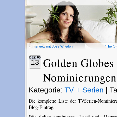
«
Interview mit Joss Whedon
"The O.
Golden Globes
DEZ. 05
13
Nominierungen
Kategorie:
TV + Serien
|
T
Die komplette Liste der TVSerien-Nominieru
Blog-Eintrag.
Wie üblich dominieren „Lost“ und „Housewi