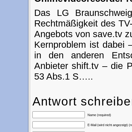
Das LG Braunschweig
Rechtmäßigkeit des TV-
Angebots von save.tv z
Kernproblem ist dabei 
in den anderen Ents
Anbieter shift.tv – die
53 Abs.1 S…..
Antwort schreib
Name (required)
E-Mail (wird nicht angezeigt) (r