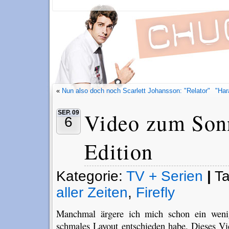
«
Nun also doch noch Scarlett Johansson: "Relator"
"Har
Video zum Sonn
SEP. 09
6
Edition
Kategorie:
TV + Serien
|
T
aller Zeiten
,
Firefly
Manchmal ärgere ich mich schon ein wenig
schmales Layout entschieden habe. Dieses Vi