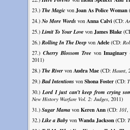
Joan As Police Woman
23.)
The Magic
von
Anna Calvi
24.)
No More Words
von
(CD:
A
James Blake
25.)
Limit To Your Love
von
(C
Adele
26.)
Rolling In The Deep
von
(CD:
Rol
Imaginary c
27.)
Cherry Blossom Tree
von
2011)
Audra Mae
28.)
The River
von
(CD:
Haunt
, 
Shona Foster
29.)
Bad Intentions
von
(CD:
T
30.)
Lord I just can’t keep from crying so
New History Warfare Vol. 2: Judges
, 2011)
Keren Ann
31.)
Sugar Mama
von
(CD:
101
,
Wanda Jackson
32.)
Like a Baby
von
(CD:
T