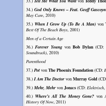
Teddy Tho
33.)
Tell Me What You Want
von
34.)
God Only Knows – Feat. Geoff Gascoyn
May Care
, 2010)
35.)
When I Grow Up (To Be A Man)
von
Best Of The Beach Boys
, 2001)
Men of a Certain Age
Bob Dylan
36.)
Forever Young
von
(CD
Soundtrack)
, 2010)
Parenthood
The Phoenix Foundation
37.)
Pot
von
(CD:
B
Murray Gold
38.)
I Am The Doctor
von
(CD
Jona:s
39.)
Mehr, Mehr
von
(CD:
Elektrisch
,
40.)
Where’s All The Money Gone?
von
History Of Now
, 2011)