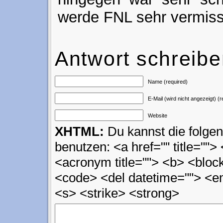
werde FNL sehr vermis
Antwort schreib
Name (required)
E-Mail (wird nicht angezeigt) (r
Website
XHTML:
Du kannst die folg
benutzen: <a href="" title=""> 
<acronym title=""> <b> <block
<code> <del datetime=""> <em
<s> <strike> <strong>