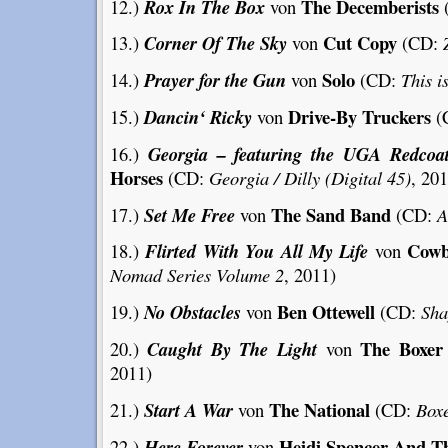
The Decemberists
12.)
Rox In The Box
von
Cut Copy
13.)
Corner Of The Sky
von
(CD:
Solo
14.)
Prayer for the Gun
von
(CD:
This i
Drive-By Truckers
15.)
Dancin‘ Ricky
von
(
16.)
Georgia – featuring the UGA Redco
Horses
(CD:
Georgia / Dilly (Digital 45)
, 20
The Sand Band
17.)
Set Me Free
von
(CD:
A
Cowb
18.)
Flirted With You All My Life
von
Nomad Series Volume 2
, 2011)
Ben Ottewell
19.)
No Obstacles
von
(CD:
Sha
The Boxer 
20.)
Caught By The Light
von
2011)
The National
21.)
Start A War
von
(CD:
Box
Heidi Spencer And T
22.)
Here Forever
von