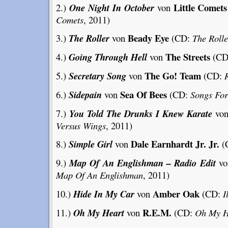
Little Comets
2.)
One Night In October
von
Comets
, 2011)
Beady Eye
3.)
The Roller
von
(CD:
The Rolle
The Streets
4.)
Going Through Hell
von
(CD
The Go! Team
5.)
Secretary Song
von
(CD:
Sea Of Bees
6.)
Sidepain
von
(CD:
Songs For
7.)
You Told The Drunks I Knew Karate
vo
Versus Wings
, 2011)
Dale Earnhardt Jr. Jr.
8.)
Simple Girl
von
(
9.)
Map Of An Englishman – Radio Edit
v
Map Of An Englishman
, 2011)
Amber Oak
10.)
Hide In My Car
von
(CD:
I
R.E.M.
11.)
Oh My Heart
von
(CD:
Oh My H