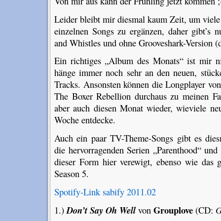
Von mir aus kann der Frühling jetzt kommen ;-
Leider bleibt mir diesmal kaum Zeit, um vie
einzelnen Songs zu ergänzen, daher gibt’s nu
and Whistles und ohne Grooveshark-Version (
Ein richtiges „Album des Monats“ ist mir n
hänge immer noch sehr an den neuen, stück
Tracks. Ansonsten können die Longplayer vo
The Boxer Rebellion durchaus zu meinen Fav
aber auch diesen Monat wieder, wieviele ne
Woche entdecke.
Auch ein paar TV-Theme-Songs gibt es die
die hervorragenden Serien „Parenthood“ und
dieser Form hier verewigt, ebenso wie das
Season 5.
Spotify-Link sabify 2011.02
Grouplove
1.)
Don’t Say Oh Well
von
(CD:
G