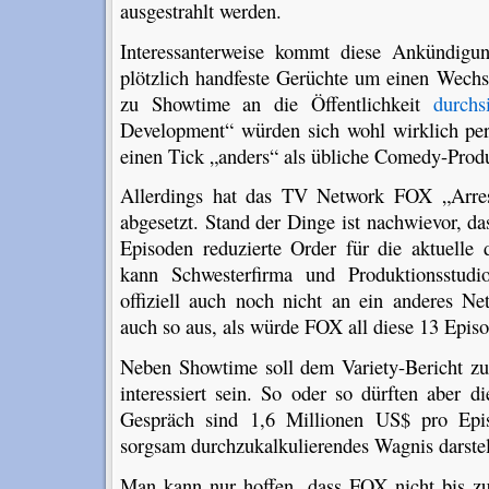
ausgestrahlt werden.
Interessanterweise kommt diese Ankündigu
plötzlich handfeste Gerüchte um einen Wech
zu Showtime an die Öffentlichkeit
durchs
Development“ würden sich wohl wirklich per
einen Tick „anders“ als übliche Comedy-Prod
Allerdings hat das TV Network FOX „Arrest
abgesetzt. Stand der Dinge ist nachwievor, da
Episoden reduzierte Order für die aktuelle d
kann Schwesterfirma und Produktionsstud
offiziell auch noch nicht an ein anderes Ne
auch so aus, als würde FOX all diese 13 Episo
Neben Showtime soll dem Variety-Bericht 
interessiert sein. So oder so dürften aber 
Gespräch sind 1,6 Millionen US$ pro Episo
sorgsam durchzukalkulierendes Wagnis darstel
Man kann nur hoffen, dass FOX nicht bis z