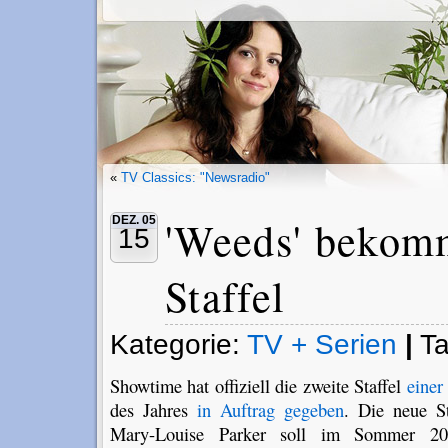
«
TV Classics: "Newsradio"
'Weeds' bekom
DEZ. 05
15
Staffel
Kategorie:
TV + Serien
|
T
Showtime hat offiziell die zweite Staffel
einer
des Jahres
in Auftrag gegeben
. Die neue S
Mary-Louise Parker soll im Sommer 