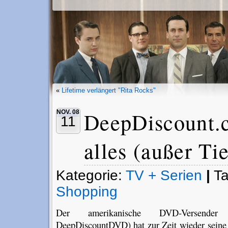
«
Lifetime verlängert "Rita Rocks"
DeepDiscount.
NOV. 08
11
alles (außer Ti
Kategorie:
TV + Serien
|
T
Shopping
Der amerikanische DVD-Versend
DeepDiscountDVD) hat zur Zeit wieder seine a