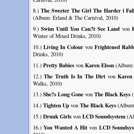
The Sweeter The Girl The Harder i Fal
8.)
(Album: Erland & The Carnival, 2010)
Swim Until You Can?t See Land
9.)
von
Winter of Mixed Drinks, 2010)
Living In Colour
Frightened Rabb
10.)
von
Drinks, 2010)
Pretty Babies
Karen Elson
11.)
von
(Album:
The Truth Is In The Dirt
Karen 
12.)
von
Walks, 2010)
She?s Long Gone
The Black Keys
13.)
von
(
Tighten Up
The Black Keys
14.)
von
(Album:
Drunk Girls
LCD Soundsystem
15.)
von
(Al
You Wanted A Hit
LCD Soundsys
16.)
von