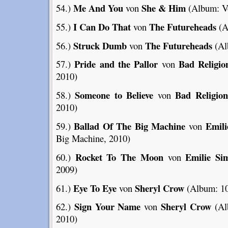
Me And You
She & Him
54.)
von
(Album: V
I Can Do That
The Futureheads
55.)
von
(A
Struck Dumb
The Futureheads
56.)
von
(Al
Pride and the Pallor
Bad Religio
57.)
von
2010)
Someone to Believe
Bad Religion
58.)
von
2010)
Ballad Of The Big Machine
Emili
59.)
von
Big Machine, 2010)
Rocket To The Moon
Emilie Si
60.)
von
2009)
Eye To Eye
Sheryl Crow
61.)
von
(Album: 10
Sign Your Name
Sheryl Crow
62.)
von
(Al
2010)