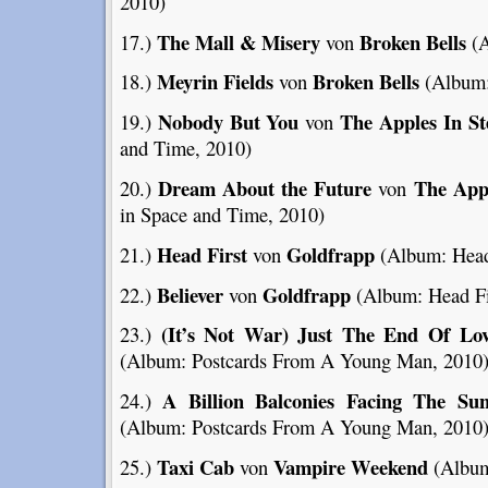
2010)
The Mall & Misery
Broken Bells
17.)
von
(A
Meyrin Fields
Broken Bells
18.)
von
(Album:
Nobody But You
The Apples In St
19.)
von
and Time, 2010)
Dream About the Future
The Appl
20.)
von
in Space and Time, 2010)
Head First
Goldfrapp
21.)
von
(Album: Head 
Believer
Goldfrapp
22.)
von
(Album: Head Fi
(It’s Not War) Just The End Of Lo
23.)
(Album: Postcards From A Young Man, 2010
A Billion Balconies Facing The Su
24.)
(Album: Postcards From A Young Man, 2010
Taxi Cab
Vampire Weekend
25.)
von
(Album