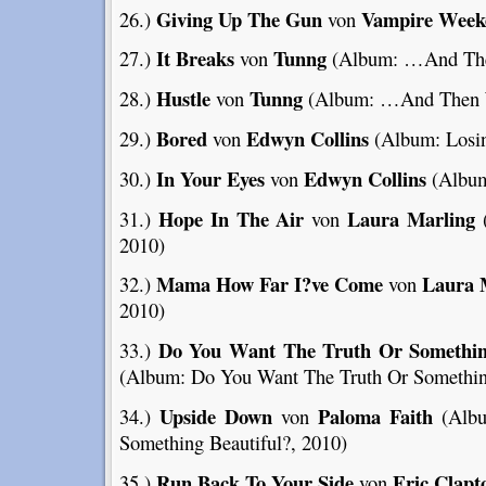
Giving Up The Gun
Vampire Week
26.)
von
It Breaks
Tunng
27.)
von
(Album: …And The
Hustle
Tunng
28.)
von
(Album: …And Then 
Bored
Edwyn Collins
29.)
von
(Album: Losin
In Your Eyes
Edwyn Collins
30.)
von
(Album
Hope In The Air
Laura Marling
31.)
von
(
2010)
Mama How Far I?ve Come
Laura 
32.)
von
2010)
Do You Want The Truth Or Somethin
33.)
(Album: Do You Want The Truth Or Something
Upside Down
Paloma Faith
34.)
von
(Albu
Something Beautiful?, 2010)
Run Back To Your Side
Eric Clapt
35.)
von