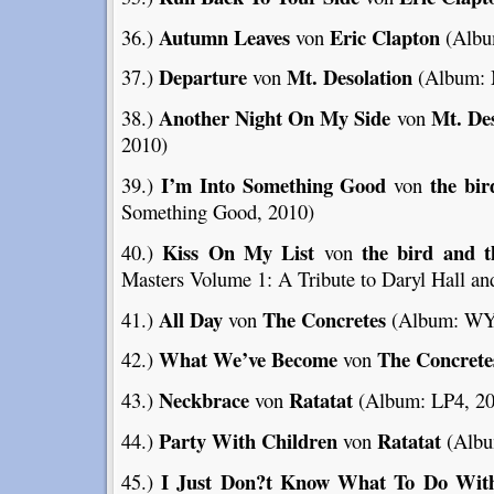
Autumn Leaves
Eric Clapton
36.)
von
(Albu
Departure
Mt. Desolation
37.)
von
(Album: M
Another Night On My Side
Mt. Des
38.)
von
2010)
I’m Into Something Good
the bir
39.)
von
Something Good, 2010)
Kiss On My List
the bird and t
40.)
von
Masters Volume 1: A Tribute to Daryl Hall an
All Day
The Concretes
41.)
von
(Album: WY
What We’ve Become
The Concrete
42.)
von
Neckbrace
Ratatat
43.)
von
(Album: LP4, 20
Party With Children
Ratatat
44.)
von
(Albu
I Just Don?t Know What To Do With
45.)