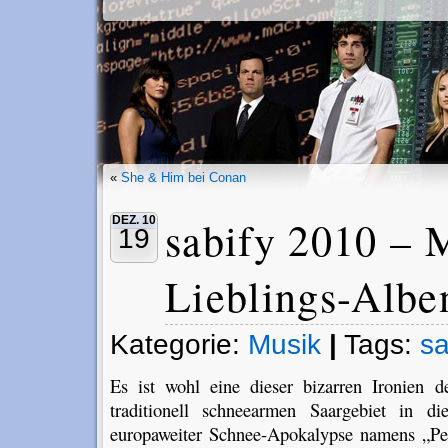
«
She & Him bei Conan
sabify 2010 – 
DEZ. 10
19
Lieblings-Albe
Kategorie:
Musik
|
Tags:
sa
Es ist wohl eine dieser bizarren Ironien
traditionell schneearmen Saargebiet in d
europaweiter Schnee-Apokalypse namens „Pe