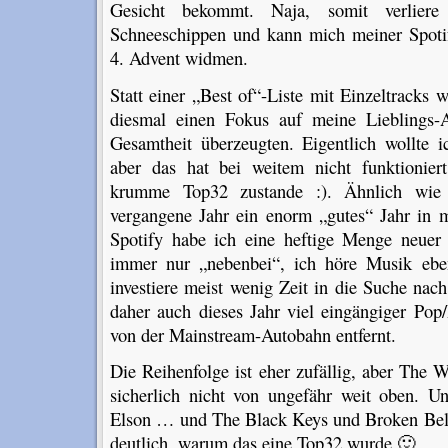
Gesicht bekommt. Naja, somit verlier
Schneeschippen und kann mich meiner Spotif
4. Advent widmen.
Statt einer „Best of“-Liste mit Einzeltracks 
diesmal einen Fokus auf meine Lieblings-A
Gesamtheit überzeugten. Eigentlich wollte 
aber das hat bei weitem nicht funktioniert
krumme Top32 zustande :). Ähnlich wie
vergangene Jahr ein enorm „gutes“ Jahr in
Spotify habe ich eine heftige Menge neuer
immer nur „nebenbei“, ich höre Musik ebe
investiere meist wenig Zeit in die Suche nac
daher auch dieses Jahr viel eingängiger Pop
von der Mainstream-Autobahn entfernt.
Die Reihenfolge ist eher zufällig, aber The
sicherlich nicht von ungefähr weit oben. 
Elson … und The Black Keys und Broken Bell
deutlich, warum das eine Top32 wurde 🙂