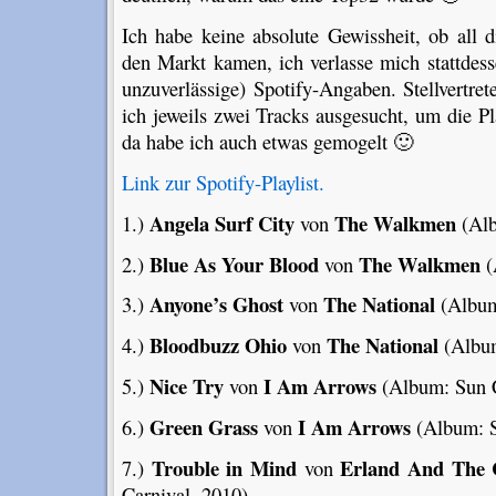
Ich habe keine absolute Gewissheit, ob all 
den Markt kamen, ich verlasse mich stattdess
unzuverlässige) Spotify-Angaben. Stellvertr
ich jeweils zwei Tracks ausgesucht, um die Pla
da habe ich auch etwas gemogelt 🙂
Link zur Spotify-Playlist.
Angela Surf City
The Walkmen
1.)
von
(Alb
Blue As Your Blood
The Walkmen
2.)
von
(
Anyone’s Ghost
The National
3.)
von
(Album
Bloodbuzz Ohio
The National
4.)
von
(Album
Nice Try
I Am Arrows
5.)
von
(Album: Sun 
Green Grass
I Am Arrows
6.)
von
(Album: S
Trouble in Mind
Erland And The 
7.)
von
Carnival, 2010)