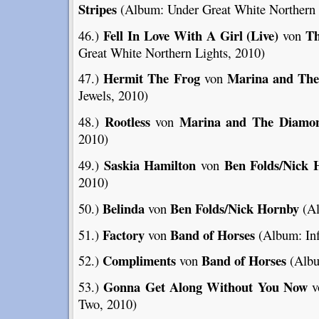
Stripes
(Album: Under Great White Northern 
Fell In Love With A Girl (Live)
Th
46.)
von
Great White Northern Lights, 2010)
Hermit The Frog
Marina and Th
47.)
von
Jewels, 2010)
Rootless
Marina and The Diamo
48.)
von
2010)
Saskia Hamilton
Ben Folds/Nick 
49.)
von
2010)
Belinda
Ben Folds/Nick Hornby
50.)
von
(Al
Factory
Band of Horses
51.)
von
(Album: Inf
Compliments
Band of Horses
52.)
von
(Albu
Gonna Get Along Without You Now
53.)
v
Two, 2010)