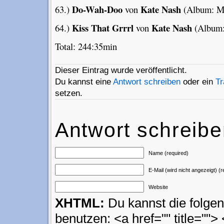
Do-Wah-Doo
Kate Nash
63.)
von
(Album: My
Kiss That Grrrl
Kate Nash
64.)
von
(Album:
Total: 244:35min
Dieser Eintrag wurde veröffentlicht.
Du kannst eine
Antwort schreiben
oder ein
T
setzen.
Antwort schreib
Name (required)
E-Mail (wird nicht angezeigt) (r
Website
XHTML:
Du kannst die folg
benutzen: <a href="" title=""> 