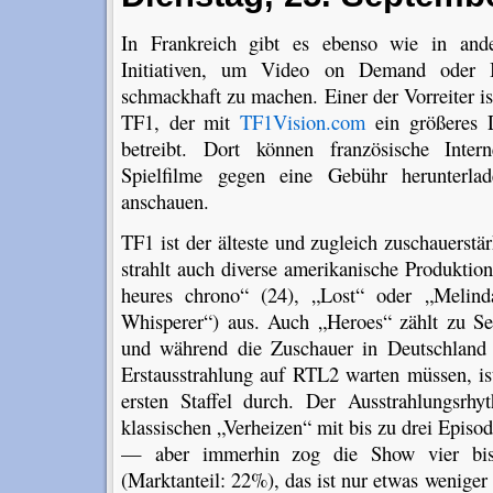
In Frankreich gibt es ebenso wie in and
Initiativen, um Video on Demand oder 
schmackhaft zu machen. Einer der Vorreiter is
TF1, der mit
TF1Vision.com
ein größeres 
betreibt. Dort können französische Inter
Spielfilme gegen eine Gebühr herunterla
anschauen.
TF1 ist der älteste und zugleich zuschauerst
strahlt auch diverse amerikanische Produktio
heures chrono“ (24), „Lost“ oder „Melin
Whisperer“) aus. Auch „Heroes“ zählt zu Se
und während die Zuschauer in Deutschland 
Erstausstrahlung auf RTL2 warten müssen, is
ersten Staffel durch. Der Ausstrahlungsrh
klassischen „Verheizen“ mit bis zu drei Epi
— aber immerhin zog die Show vier bis
(Marktanteil: 22%), das ist nur etwas weniger 