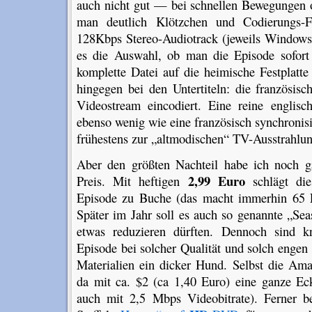
auch nicht gut — bei schnellen Bewegungen o
man deutlich Klötzchen und Codierungs-F
128Kbps Stereo-Audiotrack (jeweils Window
es die Auswahl, ob man die Episode sofort
komplette Datei auf die heimische Festplatt
hingegen bei den Untertiteln: die französisc
Videostream eincodiert. Eine reine engli
ebenso wenig wie eine französisch synchronisie
frühestens zur „altmodischen“ TV-Ausstrahlung
Aber den größten Nachteil habe ich noch g
2,99 Euro
Preis. Mit heftigen
schlägt die
Episode zu Buche (das macht immerhin 65 Eu
Später im Jahr soll es auch so genannte „Sea
etwas reduzieren dürften. Dennoch sind k
Episode bei solcher Qualität und solch enge
Materialien ein dicker Hund. Selbst die Am
da mit ca. $2 (ca 1,40 Euro) eine ganze Ec
auch mit 2,5 Mbps Videobitrate). Ferner 