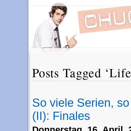
Posts Tagged ‘Lif
So viele Serien, so
(II): Finales
Donnerstag, 16. April,