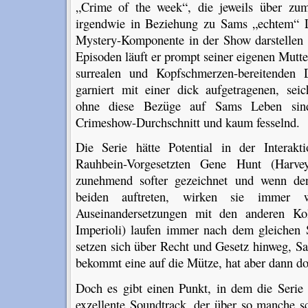
„Crime of the week“, die jeweils über zum
irgendwie in Beziehung zu Sams „echtem“ 
Mystery-Komponente in der Show darstellen s
Episoden läuft er prompt seiner eigenen Mut
surrealen und Kopfschmerzen-bereitenden 
garniert mit einer dick aufgetragenen, sei
ohne diese Bezüge auf Sams Leben sind d
Crimeshow-Durchschnitt und kaum fesselnd.
Die Serie hätte Potential in der Intera
Rauhbein-Vorgesetzten Gene Hunt (Harvey
zunehmend softer gezeichnet und wenn de
beiden auftreten, wirken sie immer w
Auseinandersetzungen mit den anderen Ko
Imperioli) laufen immer nach dem gleichen
setzen sich über Recht und Gesetz hinweg, Sa
bekommt eine auf die Mütze, hat aber dann d
Doch es gibt einen Punkt, in dem die Serie w
exzellente Soundtrack, der über so manche s