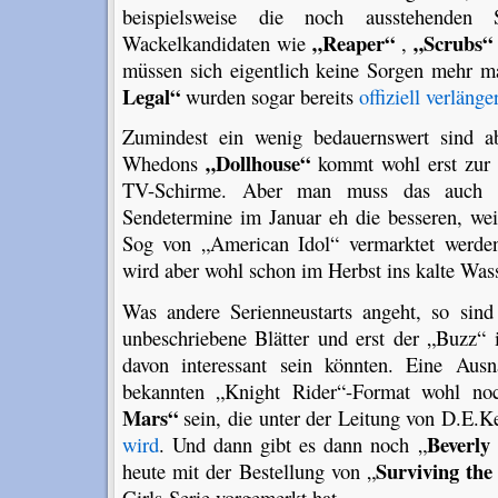
beispielsweise die noch ausstehenden Se
„Reaper“
„Scrubs“
Wackelkandidaten wie
,
müssen sich eigentlich keine Sorgen mehr m
Legal“
wurden sogar bereits
offiziell verlänge
Zumindest ein wenig bedauernswert sind ab
„Dollhouse“
Whedons
kommt wohl erst zur 
TV-Schirme. Aber man muss das auch 
Sendetermine im Januar eh die besseren, wei
Sog von „American Idol“ vermarktet werde
wird aber wohl schon im Herbst ins kalte Was
Was andere Serienneustarts angeht, so sin
unbeschriebene Blätter und erst der „Buzz
davon interessant sein könnten. Eine Au
bekannten „Knight Rider“-Format wohl n
Mars“
sein, die unter der Leitung von D.E.
Beverly 
wird
. Und dann gibt es dann noch „
Surviving the
heute mit der Bestellung von „
Girls-Serie vorgemerkt hat.