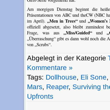
Am morgigen Dienstag beginnt die heiß
Präsentationen von ABC und theCW (NBC hatt
„Men in Trees“
„Women’s 
im April).
und
offiziell abgesetzt, also bleibt zumindest
„Miss/Guided“
„
Frage, was aus
und
„Überraschung“ gibt es dann wohl noch die
von „Scrubs“.
Abgelegt in der Kategorie
Kommentare »
Tags:
Dollhouse
,
Eli Sone
Mars
,
Reaper
,
Surviving th
Upfronts